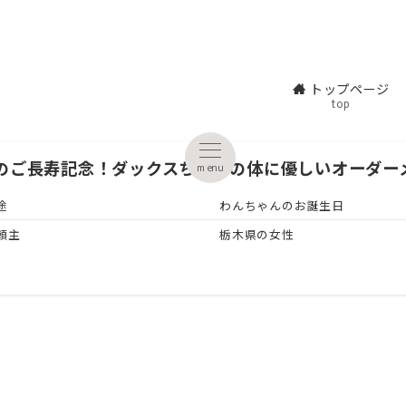
トップページ
top
歳のご長寿記念！ダックスちゃんの体に優しいオーダー
menu
途
わんちゃんのお誕生日
頼主
栃木県の女性